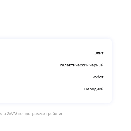
Элит
галактический черный
Робот
Передний
 или GWM по программе трейд-ин