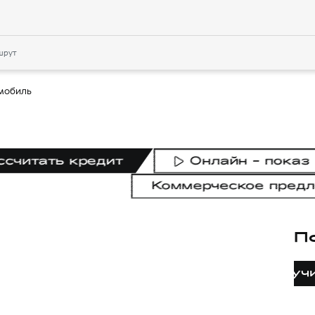
шрут
мобиль
ссчитать кредит
Онлайн - показ
Коммерческое пред
П
Получ