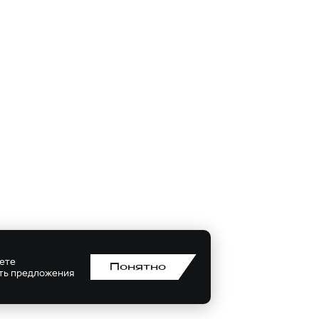
аете
Понятно
ить предложения