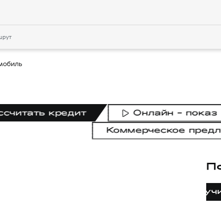
шрут
мобиль
ссчитать кредит
Онлайн - показ
Коммерческое пред
П
Получ