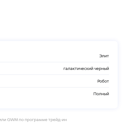
Элит
галактический черный
Робот
Полный
 или GWM по программе трейд-ин