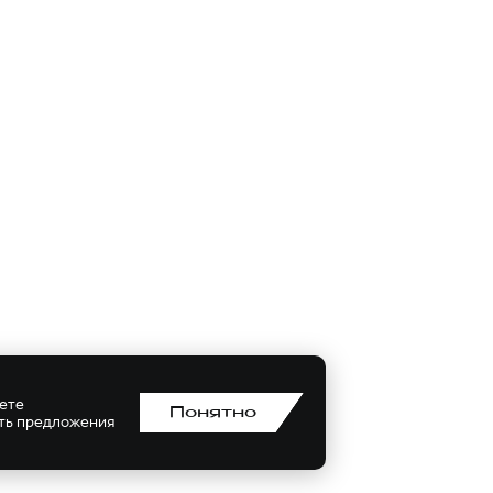
аете
Понятно
ить предложения