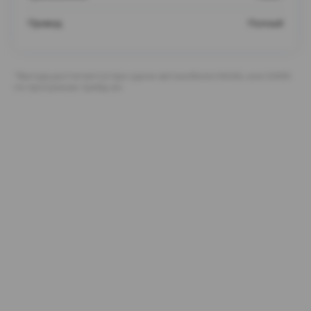
Привод
Полный
*Выгода достигается при сдаче автомобиля HAVAL или GWM
по программе трейд-ин