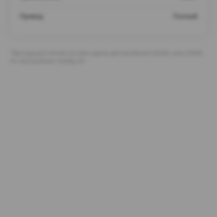
Привод
Полный
*Выгода достигается при сдаче автомобиля HAVAL или GWM
по программе трейд-ин