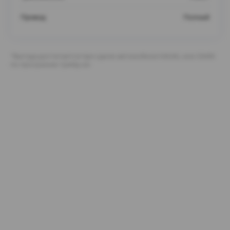
Привод
Полный
*Выгода достигается при сдаче автомобиля HAVAL или GWM
по программе трейд-ин